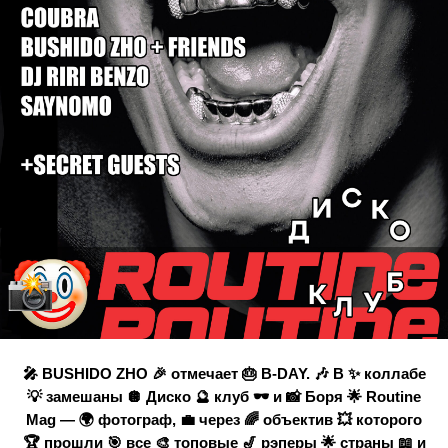
🎤 BUSHIDO ZHO 🎉 отмечает 🎂 B-DAY. 🎶 В ✨ коллабе
💡 замешаны 🪩 Диско 🔮 клуб 🕶️ и 📸 Боря 🌟 Routine
Mag — 🌍 фотограф, 💼 через 🌈 объектив 💥 которого
🏆 прошли 🎯 все 🎨 топовые 🎷 рэперы 🌟 страны 📖 и